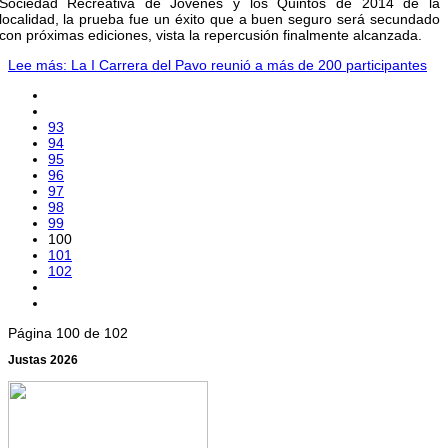
Sociedad Recreativa de Jóvenes y los Quintos de 2014 de la
localidad, la prueba fue un éxito que a buen seguro será secundado
con próximas ediciones, vista la repercusión finalmente alcanzada.
Lee más: La I Carrera del Pavo reunió a más de 200 participantes
93
94
95
96
97
98
99
100
101
102
Página 100 de 102
Justas 2026